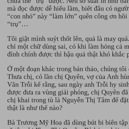
chưa thể “trụ” được. Nếu sơ suất in như bản
mà đọc được dễ hiểu lầm, biết đâu có người
“con nhỏ” này “làm lớn” quên công ơn hồi x
“trụ”…
Tôi giật mình suýt thốt lên, quả là may quá
chỉ một chữ dùng sai, có khi làm hỏng cả m
đính chính được thì hậu quả thật khó khắc 
Ở một đoạn khác trong bản thảo, chúng tôi 
Thưa chị, có lần chị Quyên, vợ của Anh hùn
Văn Trỗi kể rằng, sau ngày anh Trỗi hy sin
được đưa ra vùng giải phóng, chị Quyên đã
chị khai trong tù là Nguyễn Thị Tâm để đặt
thật là như thế nào?
Bà Trương Mỹ Hoa đã dùng bút bi biên tập c