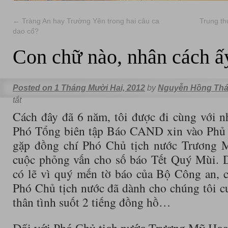
←
Tràng An hay Trường Yên trong hai câu ca
Trung th
dao cổ?
Con chữ nào, nhân cách ấ
Posted on
1 Tháng Mười Hai, 2012
by
Nguyễn Hồng Thá
tắt
Cách đây đã 6 năm, tôi được đi cùng với 
Phó Tổng biên tập Báo CAND xin vào Phủ 
gặp đồng chí Phó Chủ tịch nước Trương 
cuộc phỏng vấn cho số báo Tết Quý Mùi. D
có lẽ vì quý mến tờ báo của Bộ Công an, 
Phó Chủ tịch nước đã dành cho chúng tôi cu
thân tình suốt 2 tiếng đồng hồ…