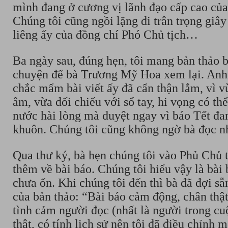
mình đang ở cương vị lãnh đạo cấp cao củ
Chúng tôi cũng ngồi lặng đi trân trọng giây
liêng ấy của đồng chí Phó Chủ tịch…
Ba ngày sau, đúng hẹn, tôi mang bản thảo bà
chuyện để bà Trương Mỹ Hoa xem lại. Anh
chắc mẩm bài viết ấy đã cẩn thận lắm, vì v
âm, vừa đối chiếu với sổ tay, hi vọng có th
nước hài lòng mà duyệt ngay vì báo Tết đa
khuôn. Chúng tôi cũng không ngờ bà đọc n
Qua thư ký, bà hẹn chúng tôi vào Phủ Chủ t
thêm về bài báo. Chúng tôi hiểu vậy là bài 
chưa ổn. Khi chúng tôi đến thì bà đã đợi sẵ
của bản thảo: “Bài báo cảm động, chân thật
tình cảm người đọc (nhất là người trong cu
thật, có tính lịch sử nên tôi đã điều chỉnh 