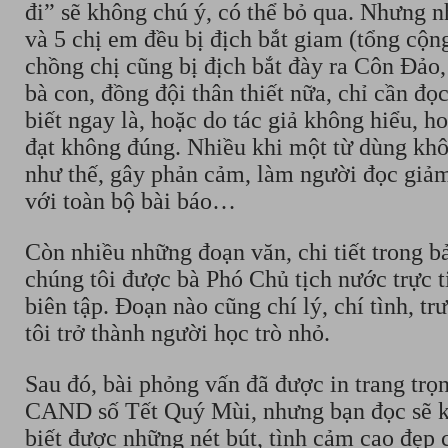
đi” sẽ không chú ý, có thể bỏ qua. Nhưng n
và 5 chị em đều bị địch bắt giam (tổng cộn
chồng chị cũng bị địch bắt đày ra Côn Đảo,
bà con, đồng đội thân thiết nữa, chỉ cần đọ
biết ngay là, hoặc do tác giả không hiểu, h
đạt không đúng. Nhiều khi một từ dùng kh
như thế, gây phản cảm, làm người đọc giảm
với toàn bộ bài báo…
Còn nhiều những đoạn văn, chi tiết trong b
chúng tôi được bà Phó Chủ tịch nước trực t
biên tập. Đoạn nào cũng chí lý, chí tình, tr
tôi trở thành người học trò nhỏ.
Sau đó, bài phỏng vấn đã được in trang trọ
CAND số Tết Quý Mùi, nhưng bạn đọc sẽ k
biết được những nét bút, tình cảm cao đẹp