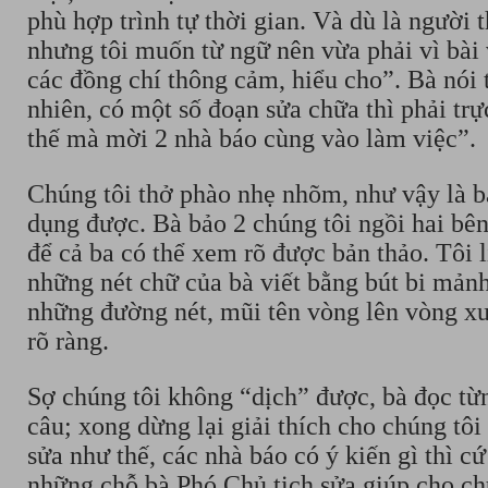
phù hợp trình tự thời gian. Và dù là người th
nhưng tôi muốn từ ngữ nên vừa phải vì bài 
các đồng chí thông cảm, hiểu cho”. Bà nói
nhiên, có một số đoạn sửa chữa thì phải trực
thế mà mời 2 nhà báo cùng vào làm việc”.
Chúng tôi thở phào nhẹ nhõm, như vậy là bà
dụng được. Bà bảo 2 chúng tôi ngồi hai bên
để cả ba có thể xem rõ được bản thảo. Tôi l
những nét chữ của bà viết bằng bút bi mảnh
những đường nét, mũi tên vòng lên vòng xu
rõ ràng.
Sợ chúng tôi không “dịch” được, bà đọc từ
câu; xong dừng lại giải thích cho chúng tôi 
sửa như thế, các nhà báo có ý kiến gì thì cứ
những chỗ bà Phó Chủ tịch sửa giúp cho ch