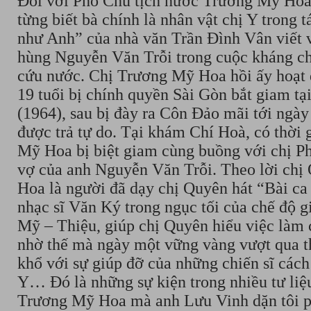
Đối với Phó Chủ tịch nước Trương Mỹ Hoa
từng biết bà chính là nhân vật chị Y trong
như Anh” của nhà văn Trần Đình Vân viết 
hùng Nguyễn Văn Trỗi trong cuộc kháng c
cứu nước.
Chị Trương Mỹ Hoa hồi ấy hoạt
19 tuổi bị chính quyền Sài Gòn bắt giam t
(1964), sau bị đày ra Côn Đảo mãi tới ngà
được trả tự do.
Tại khám Chí Hoà, có thời 
Mỹ Hoa bị biệt giam cùng buồng với chị P
vợ của anh Nguyễn Văn Trỗi. Theo lời chị Q
Hoa là người đã dạy chị Quyên hát “Bài ca
nhạc sĩ Văn Ký trong ngục tối của chế độ 
Mỹ – Thiệu, giúp chị Quyên hiểu việc làm
nhờ thế mà ngày một vững vàng vượt qua t
khổ với sự giúp đỡ của những chiến sĩ các
Y…
Đó là những sự kiện trong nhiều tư liệ
Trương Mỹ Hoa mà anh Lưu Vinh dặn tôi p