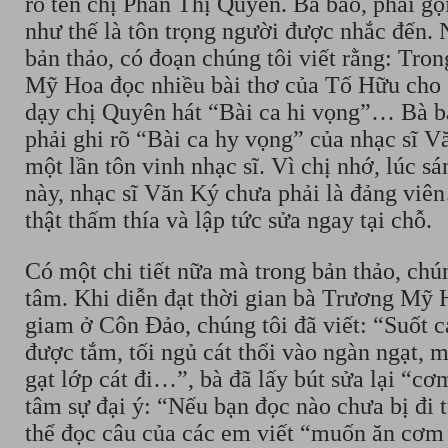
rõ tên chị Phan Thị Quyên. Bà bảo, phải gọ
như thế là tôn trọng người được nhắc đến.
bản thảo, có đoạn chúng tôi viết rằng: Tron
Mỹ Hoa đọc nhiều bài thơ của Tố Hữu cho 
dạy chị Quyên hát “Bài ca hi vọng”… Bà 
phải ghi rõ “Bài ca hy vọng” của nhạc sĩ 
một lần tôn vinh nhạc sĩ. Vì chị nhớ, lúc sá
này, nhạc sĩ Văn Ký chưa phải là đảng viê
thật thấm thía và lập tức sửa ngay tại chỗ.
Có một chi tiết nữa mà trong bản thảo, chún
tâm. Khi diễn đạt thời gian bà Trương Mỹ H
giam ở Côn Đảo, chúng tôi đã viết: “Suốt 
được tắm, tối ngủ cát thổi vào ngàn ngạt,
gạt lớp cát đi…”, bà đã lấy bút sửa lại “cơ
tâm sự đại ý: “Nếu bạn đọc nào chưa bị đi 
thể đọc câu của các em viết “muốn ăn cơm 