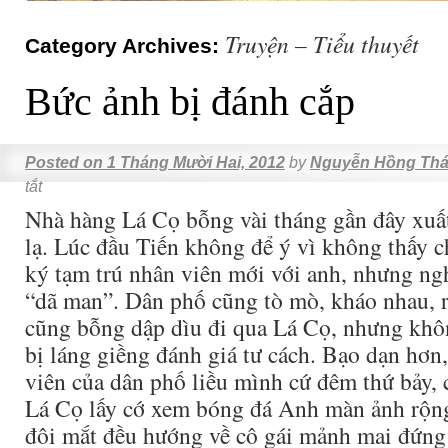
Truyện – Tiểu thuyết
Category Archives:
Bức ảnh bị đánh cắp
Posted on
1 Tháng Mười Hai, 2012
by
Nguyễn Hồng Thá
tắt
Nhà hàng Lá Cọ bỗng vài tháng gần đây xuất
lạ. Lúc đầu Tiến không để ý vì không thấy 
ký tạm trú nhân viên mới với anh, nhưng ng
“dã man”. Dân phố cũng tò mò, kháo nhau, rồ
cũng bỗng dập dìu đi qua Lá Cọ, nhưng khô
bị láng giềng đánh giá tư cách. Bạo dạn hơn
viên của dân phố liều mình cứ đêm thứ bảy, 
Lá Cọ lấy cớ xem bóng đá Anh màn ảnh rộng
đôi mắt đều hướng về cô gái mảnh mai đứng ở